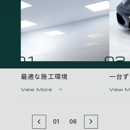
01
02
最適な施工環境
一台ず
View More
View 
01
06