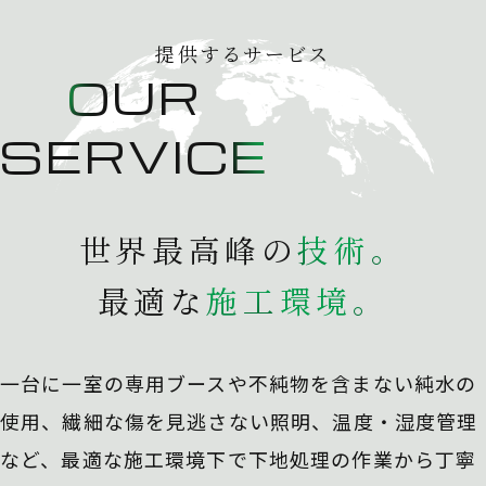
提供するサービス
OUR
SERVICE
世界最高峰の
技
術
。
最適な
施
工
環
境
。
一台に一室の専用ブースや不純物を含まない純水の
使用、
繊細な傷を見逃さない照明、温度・湿度管理
など、最適な施工環境下で下地処理の作業から丁寧