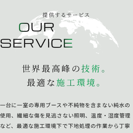
提供するサービス
OUR
SERVICE
世界最高峰の
技
術
。
最適な
施
工
環
境
。
一台に一室の専用ブースや不純物を含まない純水の
使用、
繊細な傷を見逃さない照明、温度・湿度管理
など、最適な施工環境下で下地処理の作業から丁寧