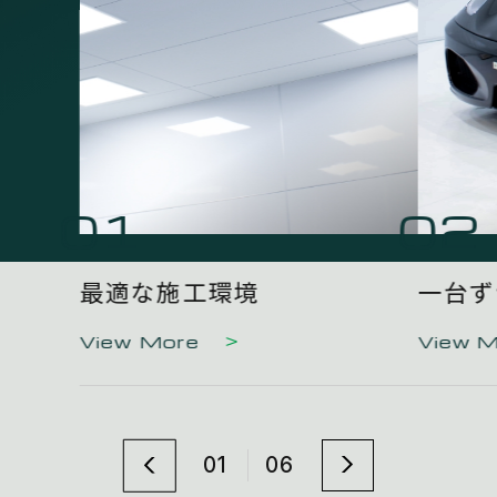
01
02
最適な施工環境
一台ず
View More
View 
01
06