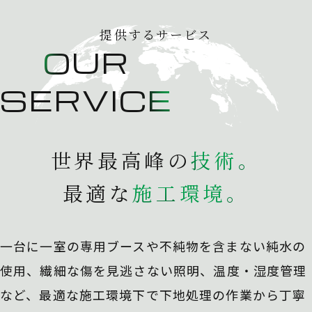
提供するサービス
OUR
SERVICE
世界最高峰の
技
術
。
最適な
施
工
環
境
。
一台に一室の専用ブースや不純物を含まない純水の
使用、
繊細な傷を見逃さない照明、温度・湿度管理
など、最適な施工環境下で下地処理の作業から丁寧