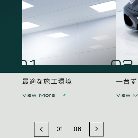
01
02
最適な施工環境
一台ず
View More
View 
01
06