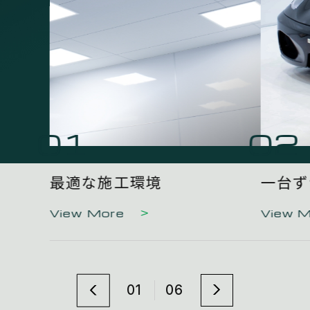
01
02
最適な施工環境
一台ず
View More
View 
01
06