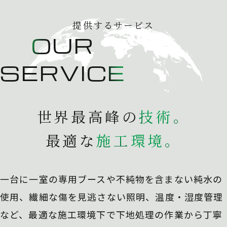
提供するサービス
OUR
SERVICE
世界最高峰の
技
術
。
最適な
施
工
環
境
。
一台に一室の専用ブースや不純物を含まない純水の
使用、
繊細な傷を見逃さない照明、温度・湿度管理
など、最適な施工環境下で下地処理の作業から丁寧