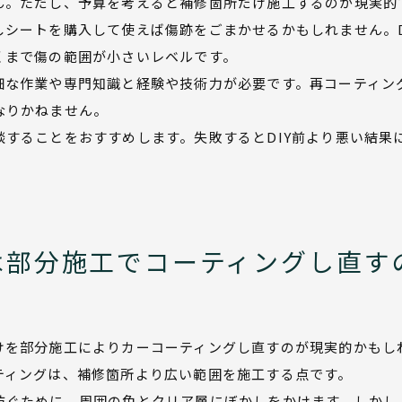
ん。ただし、予算を考えると補修箇所だけ施工するのが現実的
しシートを購入して使えば傷跡をごまかせるかもしれません。D
くまで傷の範囲が小さいレベルです。
細な作業や専門知識と経験や技術力が必要です。再コーティン
なりかねません。
することをおすすめします。失敗するとDIY前より悪い結果
は部分施工でコーティングし直す
けを部分施工によりカーコーティングし直すのが現実的かもし
ティングは、補修箇所より広い範囲を施工する点です。
防ぐために、周囲の色とクリア層にぼかしをかけます。しかし