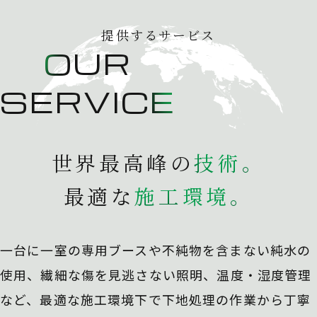
提供するサービス
OUR
SERVICE
世界最高峰の
技
術
。
最適な
施
工
環
境
。
一台に一室の専用ブースや不純物を含まない純水の
使用、
繊細な傷を見逃さない照明、温度・湿度管理
など、最適な施工環境下で下地処理の作業から丁寧