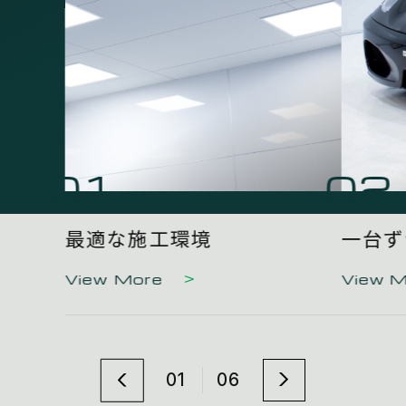
01
02
最適な施工環境
一台ず
View More
View 
01
06