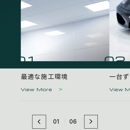
01
02
最適な施工環境
一台ず
View More
View 
01
06