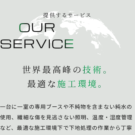
提供するサービス
OUR
SERVICE
世界最高峰の
技
術
。
最適な
施
工
環
境
。
一台に一室の専用ブースや不純物を含まない純水の
使用、
繊細な傷を見逃さない照明、温度・湿度管理
など、最適な施工環境下で下地処理の作業から丁寧