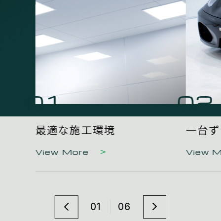
01
02
最適な施工環境
一台ず
View More
View 
01
06