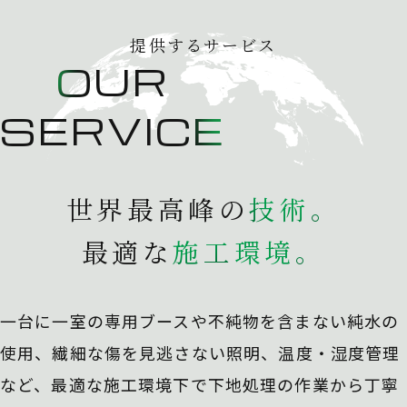
提供するサービス
OUR
SERVICE
世界最高峰の
技
術
。
最適な
施
工
環
境
。
一台に一室の専用ブースや不純物を含まない純水の
使用、
繊細な傷を見逃さない照明、温度・湿度管理
など、最適な施工環境下で下地処理の作業から丁寧