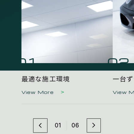
01
02
最適な施工環境
一台ず
View More
View 
01
06