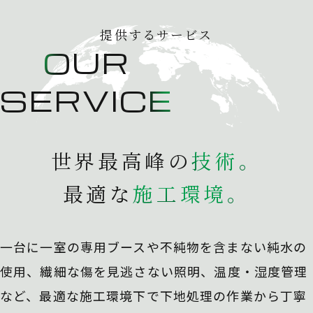
提供するサービス
OUR
SERVICE
世界最高峰の
技
術
。
最適な
施
工
環
境
。
一台に一室の専用ブースや不純物を含まない純水の
使用、
繊細な傷を見逃さない照明、温度・湿度管理
など、最適な施工環境下で下地処理の作業から丁寧