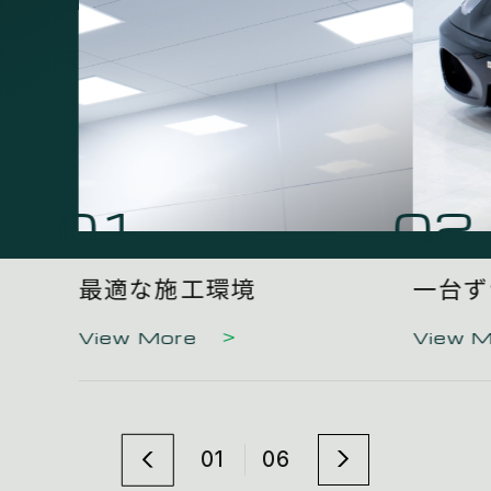
01
02
最適な施工環境
一台ず
View More
View 
01
06