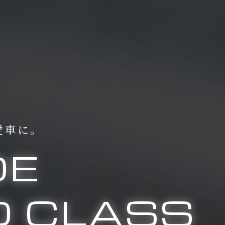
愛車に。
DE
 CLASS