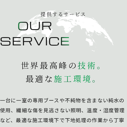
提供するサービス
OUR
SERVICE
世界最高峰の
技
術
。
最適な
施
工
環
境
。
一台に一室の専用ブースや不純物を含まない純水の
使用、
繊細な傷を見逃さない照明、温度・湿度管理
など、最適な施工環境下で下地処理の作業から丁寧