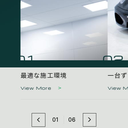
01
02
最適な施工環境
一台ず
View More
View 
01
06