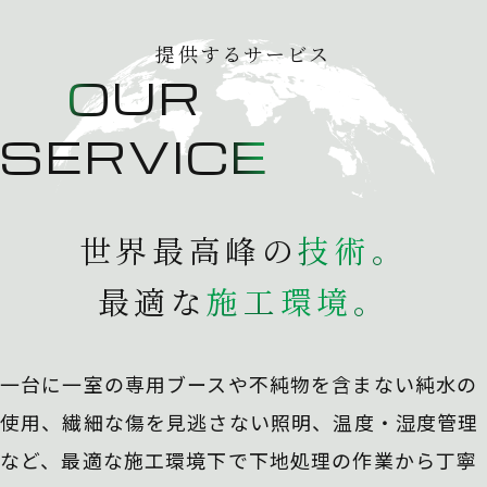
提供するサービス
OUR
SERVICE
世界最高峰の
技
術
。
最適な
施
工
環
境
。
一台に一室の専用ブースや不純物を含まない純水の
使用、
繊細な傷を見逃さない照明、温度・湿度管理
など、最適な施工環境下で下地処理の作業から丁寧