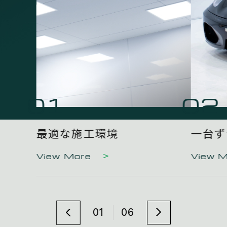
01
02
最適な施工環境
一台ず
View More
View 
01
06