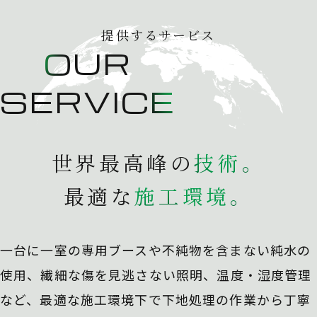
提供するサービス
OUR
SERVICE
世界最高峰の
技
術
。
最適な
施
工
環
境
。
一台に一室の専用ブースや不純物を含まない純水の
使用、
繊細な傷を見逃さない照明、温度・湿度管理
など、最適な施工環境下で下地処理の作業から丁寧