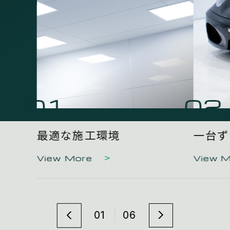
01
02
最適な施工環境
一台ず
View More
View 
01
06