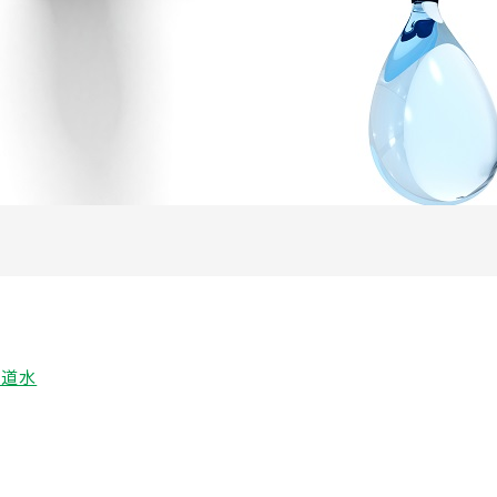
水道水
も