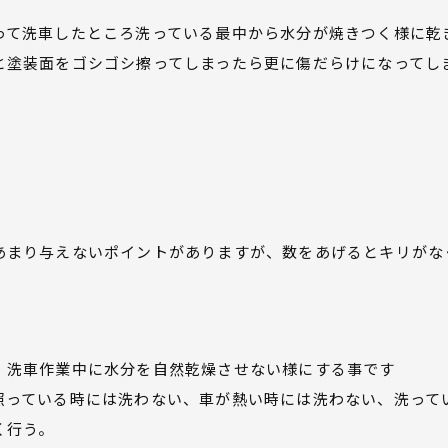
って洗車したところ洗っている最中から水分が焼きつく様に乾
と塗装面をゴシゴシ擦ってしまったら更に傷だらけになってし
？
あまり与えないポイントがありますが、数をあげるとキリがな
、洗車作業中に水分を自然乾燥させない様にする事です
照っている時には洗わない、車が熱い時には洗わない、洗って
く行う。