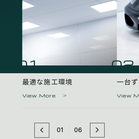
01
02
最適な施工環境
一台ず
View More
View 
01
06