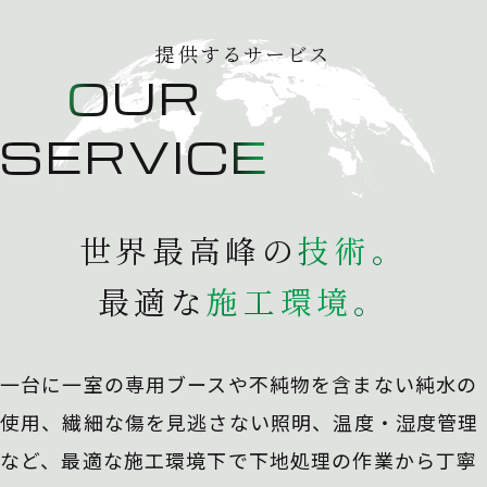
提供するサービス
OUR
SERVICE
世界最高峰の
技
術
。
最適な
施
工
環
境
。
一台に一室の専用ブースや不純物を含まない純水の
使用、
繊細な傷を見逃さない照明、温度・湿度管理
など、最適な施工環境下で下地処理の作業から丁寧