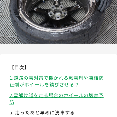
【目次】
道路の雪対策で撒かれる融雪剤や凍結防
止剤がホイールを錆びさせる？
雪解け道を走る場合のホイールの塩害予
防
走ったあと早めに洗車する