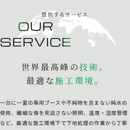
提供するサービス
OUR
SERVICE
世界最高峰の
技
術
。
最適な
施
工
環
境
。
一台に一室の専用ブースや不純物を含まない純水の
使用、
繊細な傷を見逃さない照明、温度・湿度管理
など、最適な施工環境下で下地処理の作業から丁寧