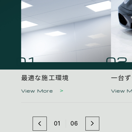
01
02
最適な施工環境
一台ず
View More
View 
01
06