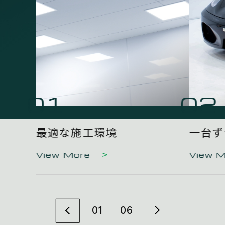
01
02
最適な施工環境
一台ず
View More
View 
01
06