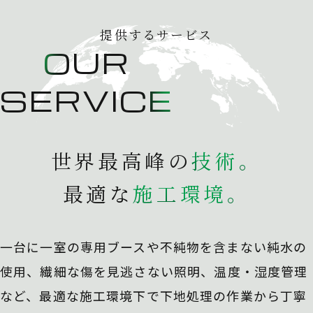
提供するサービス
OUR
SERVICE
世界最高峰の
技
術
。
最適な
施
工
環
境
。
一台に一室の専用ブースや不純物を含まない純水の
使用、
繊細な傷を見逃さない照明、温度・湿度管理
など、最適な施工環境下で下地処理の作業から丁寧