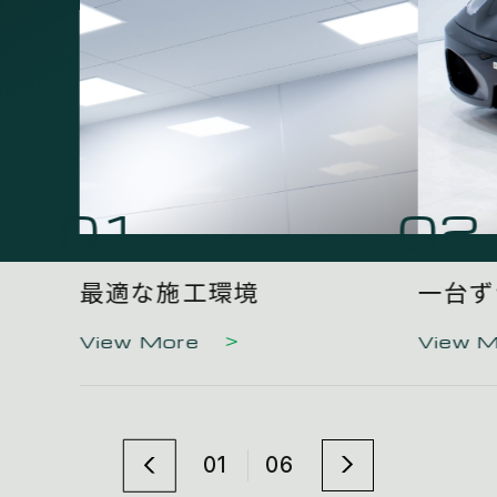
01
02
最適な施工環境
一台ず
View More
View 
01
06