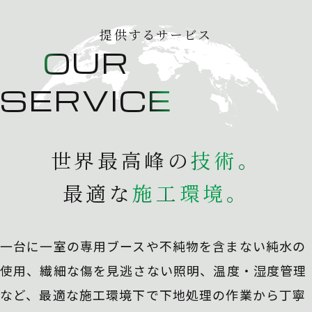
提供するサービス
OUR
SERVICE
世界最高峰の
技
術
。
最適な
施
工
環
境
。
一台に一室の専用ブースや不純物を含まない純水の
使用、
繊細な傷を見逃さない照明、温度・湿度管理
など、最適な施工環境下で下地処理の作業から丁寧