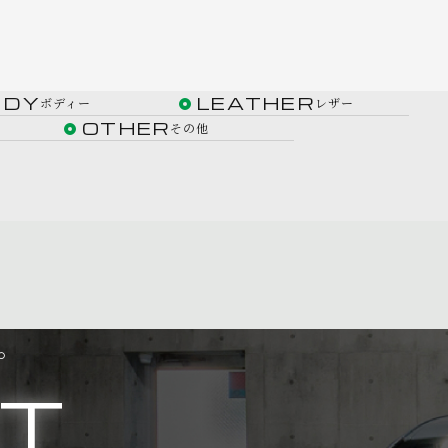
ODY
LEATHER
ボディー
レザー
OTHER
その他
。
T