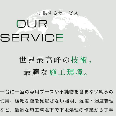
提供するサービス
OUR
SERVICE
世界最高峰の
技
術
。
最適な
施
工
環
境
。
一台に一室の専用ブースや不純物を含まない純水の
使用、
繊細な傷を見逃さない照明、温度・湿度管理
など、最適な施工環境下で下地処理の作業から丁寧