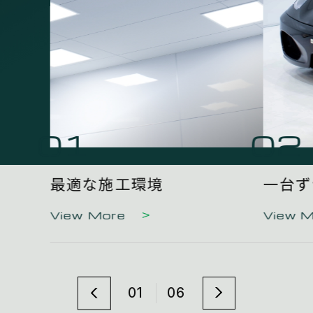
01
02
最適な施工環境
一台ず
View More
View 
01
06