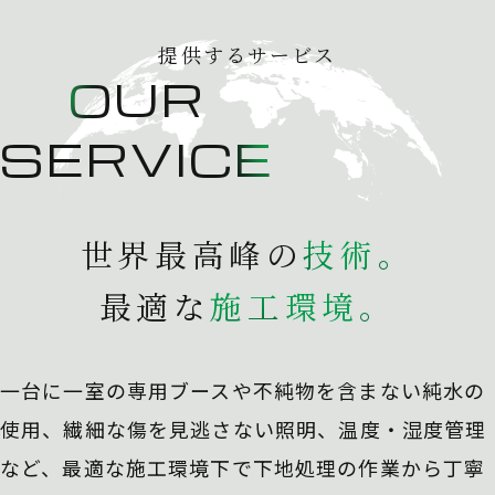
提供するサービス
OUR
SERVICE
世界最高峰の
技
術
。
最適な
施
工
環
境
。
一台に一室の専用ブースや不純物を含まない純水の
使用、
繊細な傷を見逃さない照明、温度・湿度管理
など、最適な施工環境下で下地処理の作業から丁寧