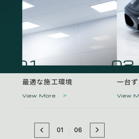
01
02
最適な施工環境
一台ず
View More
View 
01
06