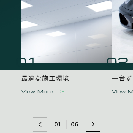
01
02
最適な施工環境
一台ず
View More
View 
01
06