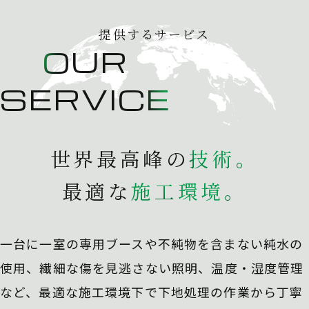
提供するサービス
OUR
SERVICE
世界最高峰の
技
術
。
最適な
施
工
環
境
。
一台に一室の専用ブースや不純物を含まない純水の
使用、
繊細な傷を見逃さない照明、温度・湿度管理
など、最適な施工環境下で下地処理の作業から丁寧