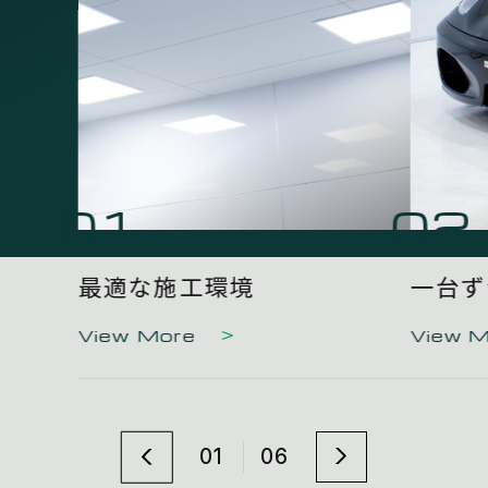
01
02
最適な施工環境
一台ず
View More
View 
01
06