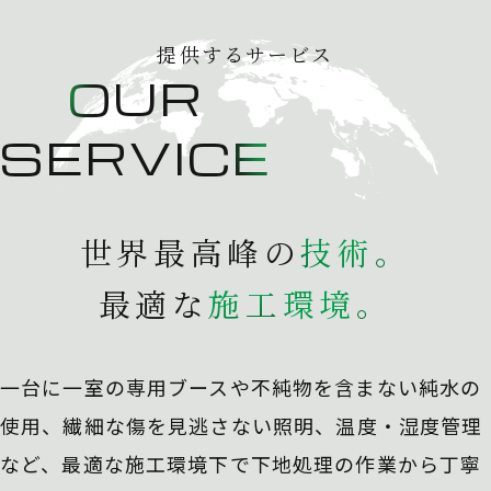
提供するサービス
OUR
SERVICE
世界最高峰の
技
術
。
最適な
施
工
環
境
。
一台に一室の専用ブースや不純物を含まない純水の
使用、
繊細な傷を見逃さない照明、温度・湿度管理
など、最適な施工環境下で下地処理の作業から丁寧