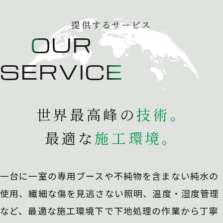
提供するサービス
OUR
SERVICE
世界最高峰の
技
術
。
最適な
施
工
環
境
。
一台に一室の専用ブースや不純物を含まない純水の
使用、
繊細な傷を見逃さない照明、温度・湿度管理
など、最適な施工環境下で下地処理の作業から丁寧