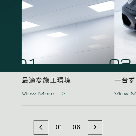
01
02
最適な施工環境
一台ず
View More
View 
01
06