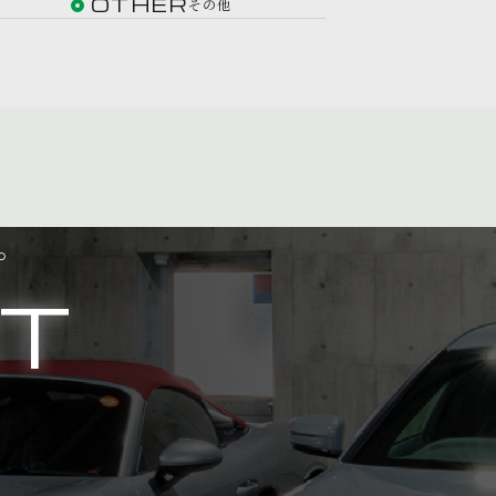
OTHER
その他
。
T