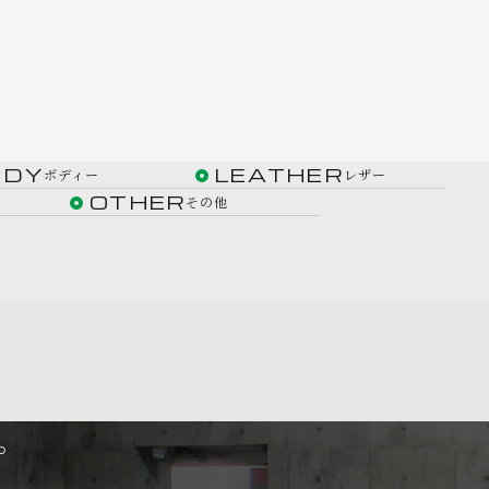
ODY
LEATHER
ボディー
レザー
OTHER
その他
。