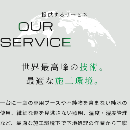
提供するサービス
OUR
SERVICE
世界最高峰の
技
術
。
最適な
施
工
環
境
。
一台に一室の専用ブースや不純物を含まない純水の
使用、
繊細な傷を見逃さない照明、温度・湿度管理
など、最適な施工環境下で下地処理の作業から丁寧