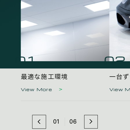
01
02
最適な施工環境
一台ず
View More
View 
01
06