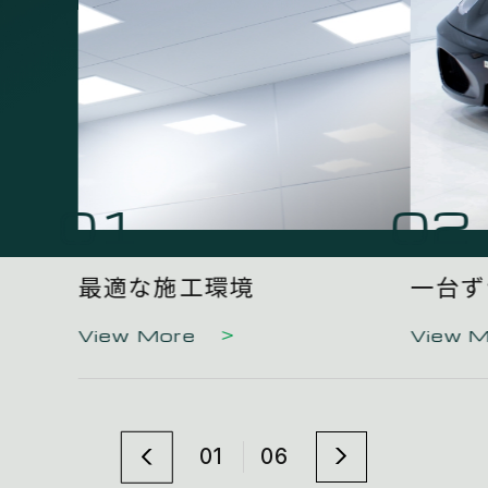
01
02
最適な施工環境
一台ず
View More
View 
01
06