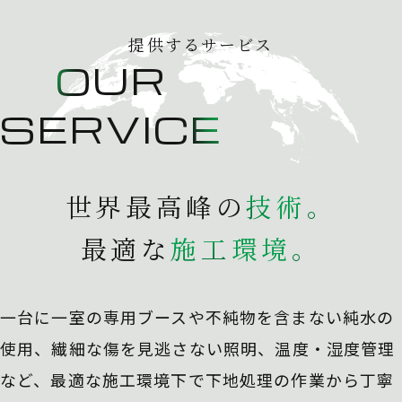
提供するサービス
OUR
SERVICE
世界最高峰の
技
術
。
最適な
施
工
環
境
。
一台に一室の専用ブースや不純物を含まない純水の
使用、
繊細な傷を見逃さない照明、温度・湿度管理
など、最適な施工環境下で下地処理の作業から丁寧