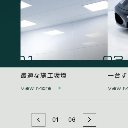
01
02
最適な施工環境
一台ず
View More
View 
01
06