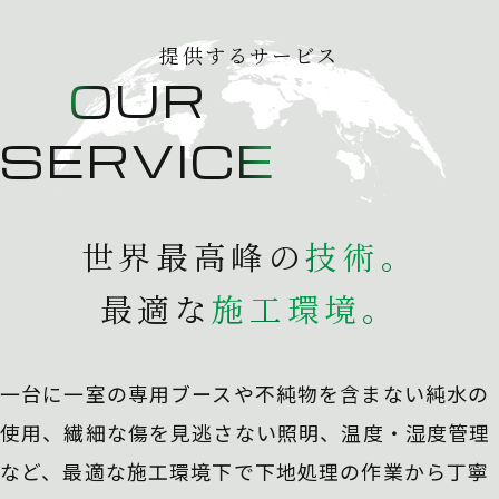
提供するサービス
OUR
SERVICE
世界最高峰の
技
術
。
最適な
施
工
環
境
。
一台に一室の専用ブースや不純物を含まない純水の
使用、
繊細な傷を見逃さない照明、温度・湿度管理
など、最適な施工環境下で下地処理の作業から丁寧