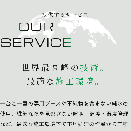
提供するサービス
OUR
SERVICE
世界最高峰の
技
術
。
最適な
施
工
環
境
。
一台に一室の専用ブースや不純物を含まない純水の
使用、
繊細な傷を見逃さない照明、温度・湿度管理
など、最適な施工環境下で下地処理の作業から丁寧