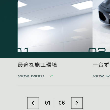
01
02
最適な施工環境
一台ず
View More
View 
01
06