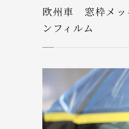
欧州車 窓枠メッ
ンフィルム