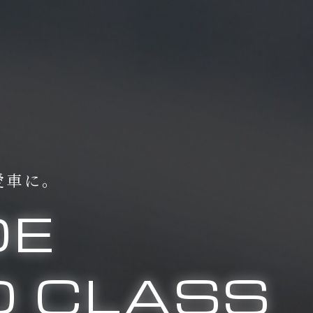
愛車に。
DE
 CLASS