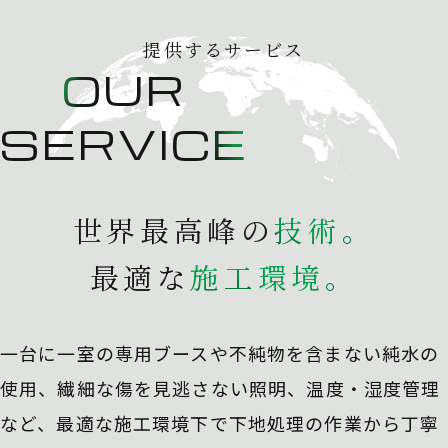
提供するサービス
OUR
SERVICE
世界最高峰の
技
術
。
最適な
施
工
環
境
。
一台に一室の専用ブースや不純物を含まない純水の
使用、
繊細な傷を見逃さない照明、温度・湿度管理
など、最適な施工環境下で下地処理の作業から丁寧