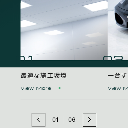
01
02
最適な施工環境
一台ず
View More
View 
01
06