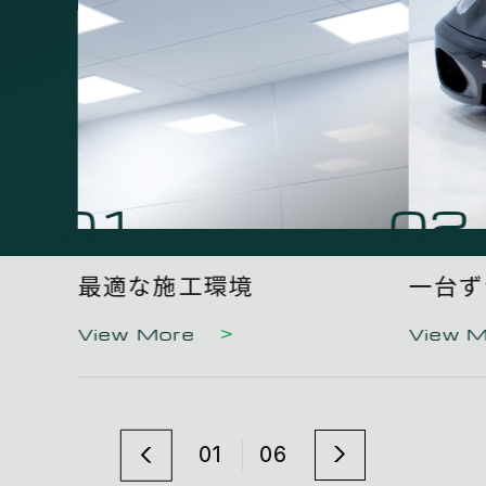
01
02
最適な施工環境
一台ず
View More
View 
01
06