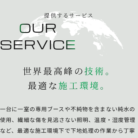
提供するサービス
OUR
SERVICE
世界最高峰の
技
術
。
最適な
施
工
環
境
。
一台に一室の専用ブースや不純物を含まない純水の
使用、
繊細な傷を見逃さない照明、温度・湿度管理
など、最適な施工環境下で下地処理の作業から丁寧